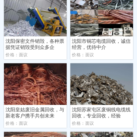
沈阳保密文件销毁，各种票
沈阳市铜芯电缆回收，诚信
据凭证销毁受到众多企
经营，优待中介
价格：面议
价格：面议
沈阳皇姑废旧金属回收，与
沈阳苏家屯区废铜线电缆线
新老客户携手共创未来
回收，专业回收，经验
价格：面议
价格：面议