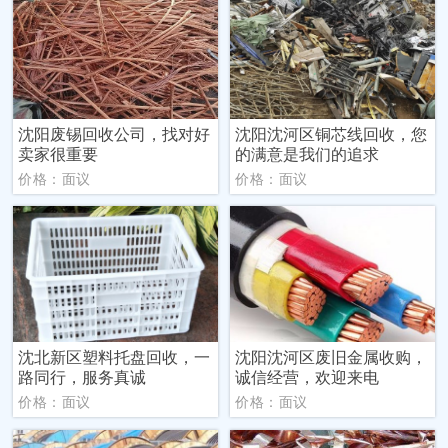
沈阳废锡回收公司，找对好
沈阳沈河区铜芯线回收，您
卖家很重要
的满意是我们的追求
价格：面议
价格：面议
沈北新区塑料托盘回收，一
沈阳沈河区废旧金属收购，
路同行，服务真诚
诚信经营，欢迎来电
价格：面议
价格：面议